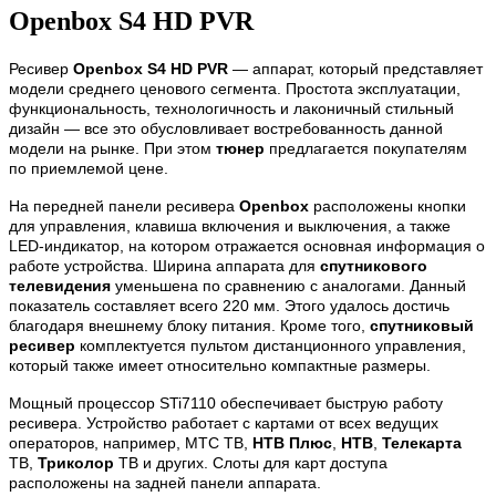
Openbox S4 HD PVR
Ресивер
Openbox S4 HD PVR
— аппарат, который представляет
модели среднего ценового сегмента. Простота эксплуатации,
функциональность, технологичность и лаконичный стильный
дизайн — все это обусловливает востребованность данной
модели на рынке. При этом
тюнер
предлагается покупателям
по приемлемой цене.
На передней панели ресивера
Openbox
расположены кнопки
для управления, клавиша включения и выключения, а также
LED-индикатор, на котором отражается основная информация о
работе устройства. Ширина аппарата для
спутникового
телевидения
уменьшена по сравнению с аналогами. Данный
показатель составляет всего 220 мм. Этого удалось достичь
благодаря внешнему блоку питания. Кроме того,
спутниковый
ресивер
комплектуется пультом дистанционного управления,
который также имеет относительно компактные размеры.
Мощный процессор STi7110 обеспечивает быструю работу
ресивера. Устройство работает с картами от всех ведущих
операторов, например, МТС ТВ,
НТВ Плюс
,
НТВ
,
Телекарта
ТВ,
Триколор
ТВ и других. Слоты для карт доступа
расположены на задней панели аппарата.