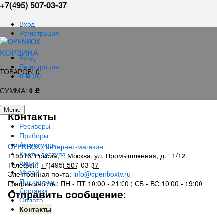
+7(495)
507-03-37
Вход
Регистрация
КОРЗИНА
Вход
Регистрация
ТОВАРОВ:
0
0
(
0
)
Р
СУММА:
0
Р
Меню
Контакты
Ресиверы
Приборы
Аксессуары
OPENBOX | интернет-магазин
Карты доступа
115516
,
Россия
,
г. Москва
,
ул. Промышленная, д. 11/12
Акции
Телефон:
+7(495) 507-03-37
Музей
Электронная почта:
info@openboxtv.ru
Поддержка
График работы:
ПН - ПТ 10:00 - 21:00 ; СБ - ВС 10:00 - 19:00
Доставка
Отправить сообщение:
Оплата
Контакты