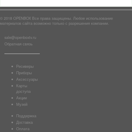
© 2018 OPENBOX Все права защищены. Любое использование
материалов сайта возможно только с разрешения компании.
sale@openboxtv.ru
Обратная связь
Ресиверы
Приборы
Аксессуары
Карты
доступа
Акции
Музей
Поддержка
Доставка
Оплата